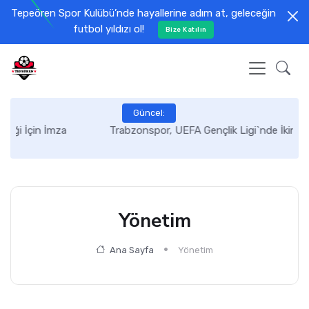
Tepeören Spor Kulübü’nde hayallerine adım at, geleceğin
futbol yıldızı ol!
Bize Katılın
Güncel:
İmza
Trabzonspor, UEFA Gençlik Ligi`nde İkinci Oldu.
Yönetim
Ana Sayfa
Yönetim